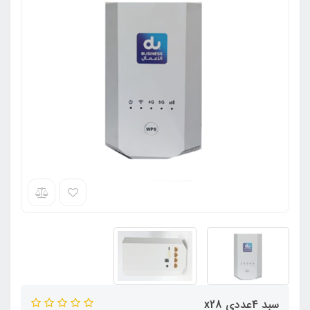
سبد 4عددی x28