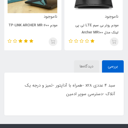
ناموجود
ناموجود
مودم روتر بی سیم LTE تی پی
مودم TP-LINK ARCHER MR-600
لینک مدل Archer MR100
بررسی
دیدگاه‌ها
سبد 4 عددی x28 -همراه با آداپتور -تمیز و درجه یک
آنلاک -دسترسی سوپر ادمین