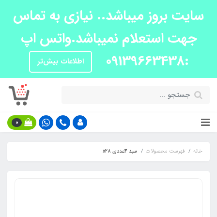
سایت بروز میباشد.. نیازی به تماس
جهت استعلام نمیباشد.واتس اپ
:09139663438
اطلاعات بیش‌تر
0
خانه
فهرست محصولات
سبد 4عددی x28