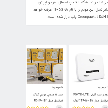
تمالا به‌زودی کل بازار ایران را اشغال می‌کند.در نمایشگاه الکامپ امسال، هر دو اپراتور
همراه اول و ایرانسل از یک مودم ۵G خفن با ۶ آنتن خارجی رونمایی کردند و گفتند این مودم را به‌زودی روانه بازار خواهند کرد.ایرانسل این مودم را با نام TF-5G G1 عرضه خواهد
وجود
ناموجود
ناموجود
مودم سیم کارتی 4G/TD-LTE
سبد 5 عددی مودم آنلاک
ل مدل TF-i60 B1 آنلاک
ایرانسل مدل FD-i40-E2
335 orange