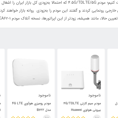
امروز می‌خواهیم درباره مودم گ D5H-EA62-1 صحبت کنیم؛ مودم ۴.۵G/TDLTE/5G که اح
شه، زودتر از این اپراتورها، نسخه آنلاک مودم Greenpacket D5H-EA62-1 وارد بازار شده است.
ناموجود
ناموجود
نام
مودم سیم کارتی ۴G/TDLTE
مودم رومیزی هوآوی 4G LTE
بیرونی هواوی Huawei
مدل B622
ایرانس
B2368