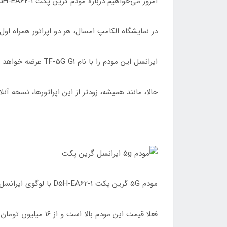
امروز می‌خواهیم درباره مودم گرین پکت D5H-EA62-1 صحبت کنیم؛ مودم ۴.۵G/TDLTE/5G که احتمالا به‌زودی کل بازار ایران را اشغال می‌کند.
در نمایشگاه الکامپ امسال، هر دو اپراتور همراه اول و ایرانسل از یک مودم ۵G خفن با ۶ آنتن خارجی رونمایی کردند 
ایرانسل این مودم را با نام TF-5G G1 عرضه خواهد کرد اما هنوز همراه اول نام مشخصی برای این مودم تعیین نکرده و لوگوی سبز رنگ Greenpacket روی آن خودنمایی می‌کرد.
حالا، مانند همیشه، زودتر از این اپراتورها، نسخه آنلاک مودم Greenpacket D5H-EA62-1 وارد
مودم ۵G گرین پکت D5H-EA62-1 با لوگوی ایرانسل
فعلا قیمت این مودم بالا است و از ۱۶ میلیون تومان تا ۱۸ و ۱۹ میلیون تومان به فروش می‌رسد.