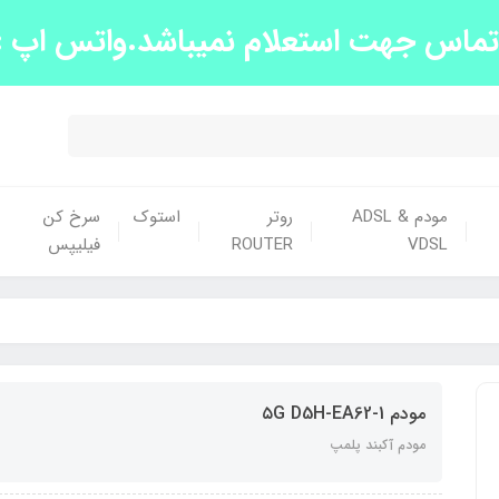
س جهت استعلام نمیباشد.واتس اپ :09139663438
مودم ADSL &
روتر
استوک
سرخ کن
VDSL
ROUTER
فیلیپس
مودم ۵G D5H-EA62-1
مودم آکبند پلمپ