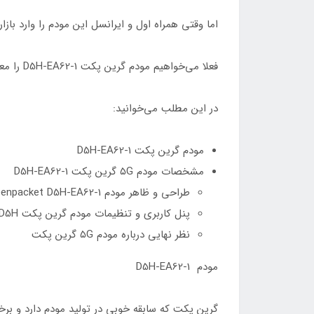
اما وقتی همراه اول و ایرانسل این مودم را وارد با
فعلا می‌خواهیم مودم گرین پکت D5H-EA62-1 را معرفی کنیم و تا بعدا سرفرصت سراغ بررسی آن برویم:
در این مطلب می‌خوانید:
مودم گرین پکت D5H-EA62-1
مشخصات مودم ۵G گرین پکت D5H-EA62-1
طراحی و ظاهر مودم Greenpacket D5H-EA62-1
پنل کاربری و تنظیمات مودم گرین پکت D5H
نظر نهایی درباره مودم ۵G گرین پکت
مودم D5H-EA62-1
گرین پکت که سابقه خوبی در تولید مودم دارد و برخی از محص