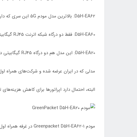
D5H-EA62: بالاترین مدل مودم ۵G این سری که دارای درگاه WAN با سرعت ۲.۵ گیگابیت، درگاه تلفن ثابت RJ11 برای VoIP و دو درگاه شبکه اترنت RJ45 گیگابیتی است.
D5H-EA60: فقط دو درگاه شبکه اترنت RJ45 گیگابیتی دارد با وای‌فای ۶ از نوع MIMO 4×4
D5H-EA20: این مدل هم دو درگاه RJ45 گیگابیتی دارد ولی از وای فای ۶ با MIMO 2×2 برخوردار است.
مدلی که در ایران عرضه شده و شرکت‌های همراه اول و ایرانس
البته، احتمال دارد اپراتورها برای کاهش هزینه‌های تولید این مودم، مدل D5H-EA60 را انتخاب
مودم Greenpacket D5H-EA62-1 در غرفه همراه اول/ نمایشگاه الکامپ ۱۴۰۲