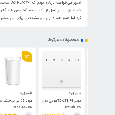
کرد اما هنوز همراه اول نام مشخصی برای این مودم تعیین حالا، مانند همی
محصولات مرتبط
5٪
ناموجود
ناموجود
مودم TD-LTE 4Gهواوی مدل
مودم 5G تی پی-لینک مدل
Deco X50 5G
B311ah_35