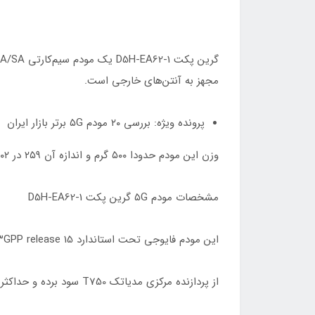
مجهز به آنتن‌های خارجی است.
پرونده ویژه: بررسی ۲۰ مودم ۵G برتر بازار ایران
وزن این مودم حدودا ۵۰۰ گرم و اندازه آن ۲۵۹ در ۲۰۲ در ۴۹ میلی‌متر است تا بدانیم مودم کوچک یا جمع‌وجوری نیست و نسبتا فضای بزرگی اشغال می‌کند.
مشخصات مودم ۵G گرین پکت D5H-EA62-1
این مودم فایوجی تحت استاندارد ۳GPP release 15 با پشتیبانی از شبکه‌های ۵G NSA/SA عرضه شده است.
از پردازنده مرکزی مدیاتک T750 سود برده و حداکثر سرعت دانلود روی شبکه‌های ۵G به ۴.۶۷ گیگابیت و آپلود ۲.۵ گیگابیت می‌رسد.