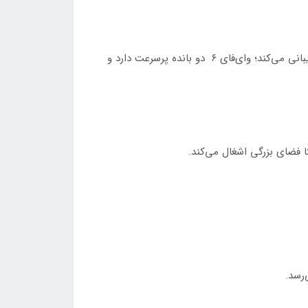
گرین پکت D5H-EA62-1 یک مودم سیم‌کارتی ۵G NSA/SA رومیزی داخل خانه است. از شبکه‌های ۴G/4.5G/TDLTE/5G پشتیبانی می‌کند؛ وای‌فای ۶ دو بانده پرسرعت دارد و