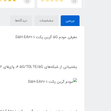
بررسی
مشخصات
دیدگاه‌ها
معرفی مودم ۵G گرین پکت D5H-EA62-1
پشتیبانی از شبکه‌های 4.5G/TDLTE/5G، وای‌فای ۶ و آنتن‌های خارجی