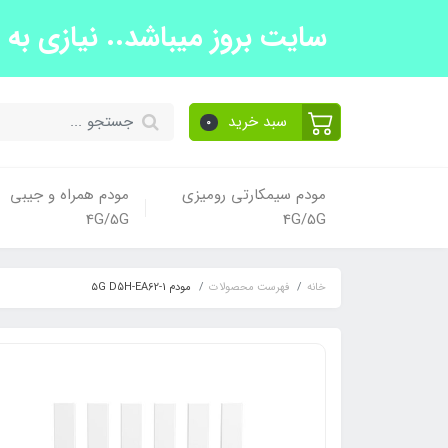
سایت بروز میباشد.. نیازی به تما
سبد خرید
0
مودم سیمکارتی رومیزی
مودم همراه و جیبی
4G/5G
4G/5G
خانه
فهرست محصولات
مودم ۵G D5H-EA62-1