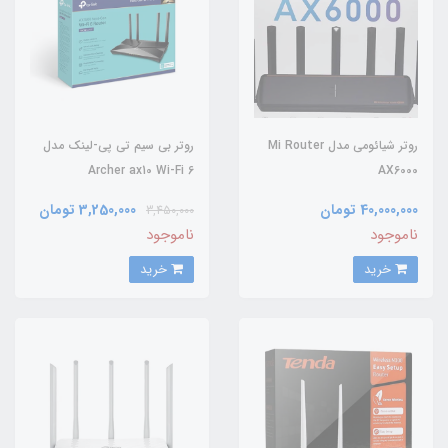
روتر شیائومی مدل Mi Router
روتر بی سیم تی پی-لینک مدل
Archer ax10 Wi-Fi 6
AX6000
40,000,000 تومان
3,250,000 تومان
3,450,000
ناموجود
ناموجود
خرید
خرید