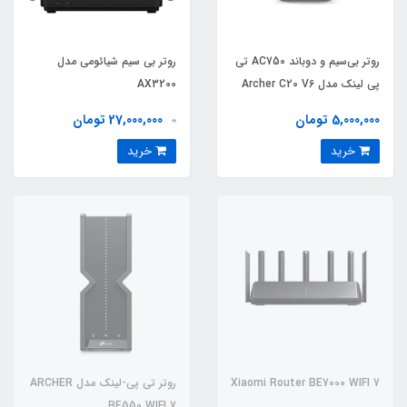
روتر بی‌سیم و دوباند AC750 تی
روتر بی سیم شیائومی مدل
پی لينک مدل Archer C20 V6
AX3200
5,000,000 تومان
27,000,000 تومان
0
خرید
خرید
Xiaomi Router BE7000 WIFI 7
روتر تی پی-لینک مدل ARCHER
BE550 WIFI 7