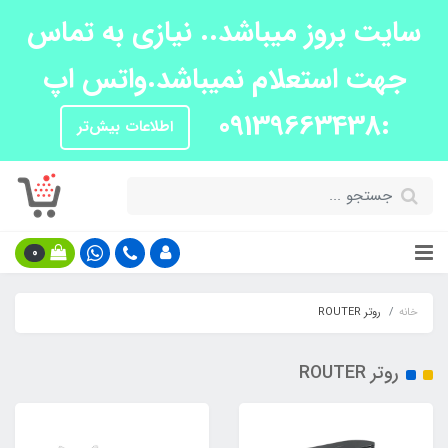
سایت بروز میباشد.. نیازی به تماس
جهت استعلام نمیباشد.واتس اپ
:09139663438
اطلاعات بیش‌تر
0
خانه
روتر ROUTER
روتر ROUTER