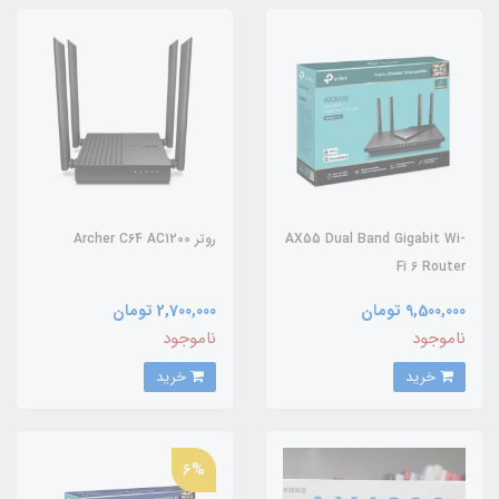
AX55 Dual Band Gigabit Wi-
روتر Archer C64 AC1200
Fi 6 Router
9,500,000 تومان
2,700,000 تومان
ناموجود
ناموجود
خرید
خرید
6%