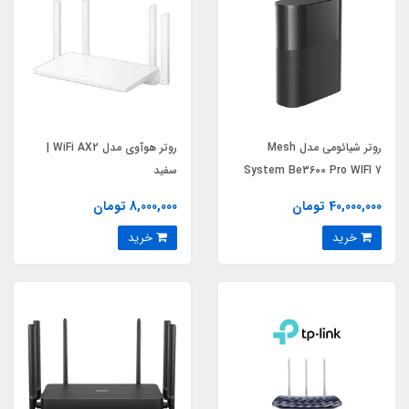
روتر شیائومی مدل Mesh
روتر هوآوی مدل WiFi AX2 |
System Be3600 Pro WIFI 7
سفید
40,000,000 تومان
8,000,000 تومان
خرید
خرید