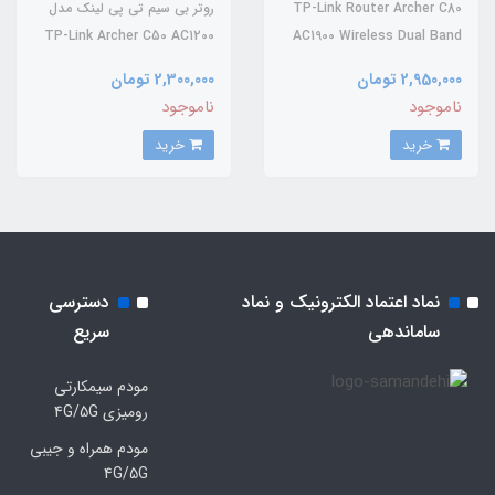
TP-Link Router Archer C80
روتر بی سیم تی پی لینک مدل
TP-Link Archer C50 AC1200
AC1900 Wireless Dual Band
2B Router V6
5 GHz 2,4 GHz
2,950,000 تومان
2,300,000 تومان
ناموجود
ناموجود
خرید
خرید
نماد اعتماد الکترونیک و نماد
دسترسی
ساماندهی
سریع
مودم سیمکارتی
رومیزی 4G/5G
مودم همراه و جیبی
4G/5G