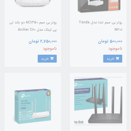
روتر بی سیم تندا مدل Tenda
روتر بی سیم AC1350 دو باند تی
N301
پی لینک مدل Archer C60
500,000 تومان
2,750,000 تومان
ناموجود
ناموجود
خرید
خرید