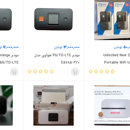
12,000,000
13,000,000
50,
تومان
تومان
تو
Unlocked New 
مودم 4G/TD-LTE هوآوی مدل
مودم ge
.5G/TD-LTE
E5785-320
Portable WiFi 