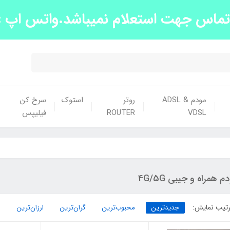
س جهت استعلام نمیباشد.واتس اپ :09139663438
مودم ADSL &
روتر
استوک
سرخ کن
VDSL
ROUTER
فیلیپس
م همراه و جیبی 4G/5G
تیب نمایش:
جدیدترین
محبوب‌ترین
گران‌ترین
ارزان‌ترین