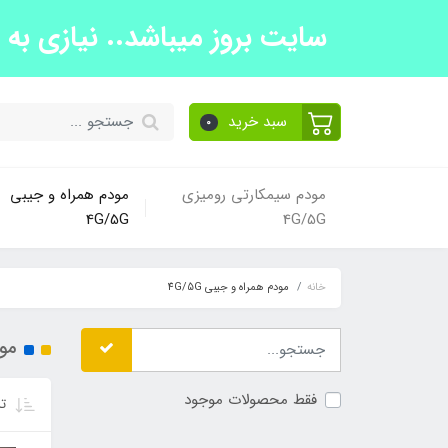
سایت بروز میباشد.. نیازی به تما
سبد خرید
0
مودم سیمکارتی رومیزی
مودم همراه و جیبی
4G/5G
4G/5G
خانه
مودم همراه و جیبی 4G/5G
مود
فقط محصولات موجود
تر