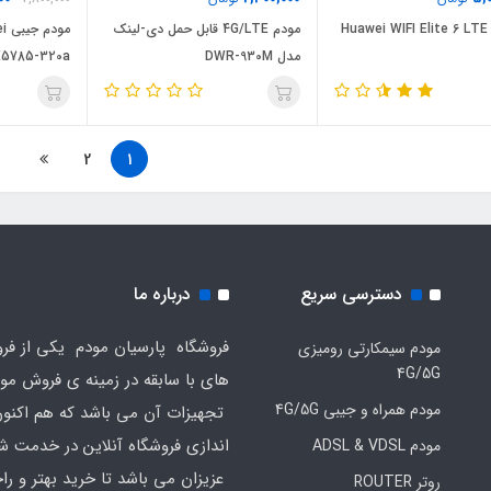
Huawei WIFI Elite 6 LT
مودم 4G/LTE قابل حمل دی-لینک
مو
مدل DWR-930M
E5785-320a
2
1
دسترسی سریع
درباره ما
فروشگاه پارسیان مودم یکی از فرو
مودم سیمکارتی رومیزی
4G/5G
های با سابقه در زمینه ی فروش مو
مودم همراه و جیبی 4G/5G
تجهیزات آن می باشد که هم اکنون 
اندازی فروشگاه آنلاین در خدمت ش
مودم ADSL & VDSL
عزیزان می باشد تا خرید بهتر و ر
روتر ROUTER