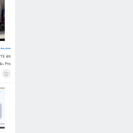
000,000
ZTE 5G
U50 Pro