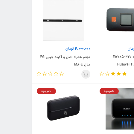
4,000,000
مان
تومان
E5785-320 oran
مودم همراه اصل و آکبند جیبی 4G
Huawei 4
مدل M8-E
ناموجود
ناموجود