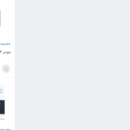
000,000
مودم HUAWEI E5573
000,000