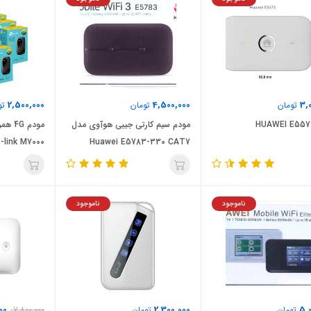
2,500,000
4,500,000
3,
تومان
تومان
تو
مودم سیم کارتی جیبی هوآوی مدل
مودم 
-link M7000
Huawei E5783-330 CAT7
ناموجود
ناموجود
00
2,300,000
5,
تومان
تومان
7,800,000