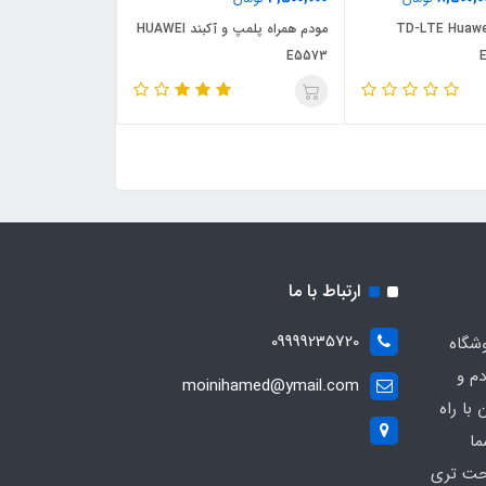
دم جیبی TD-LTE Huawei
مودم همراه پلمپ و آکبند HUAWEI
E5573
ارتباط با ما
09999235720
شگاه
دم و
moinihamed@ymail.com
با راه
ما
احت تری