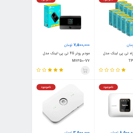
7,500,000
مان
تومان
4G همراه تی پی لینک مدل
مودم روتر 4G تی پی-لینک مدل
M7350-V7
TP
ناموجود
ناموجود
3,500,000
8,500,0
تومان
تومان