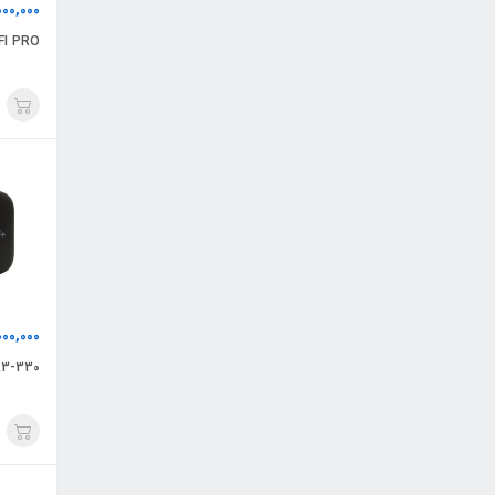
000,000
FI PRO
000,000
E5783-330 پک اصل