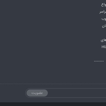
واع
راسر
وب
ان
های
HU
اعات تماس: صبح ها: 8 الی 13 -------
عضویت