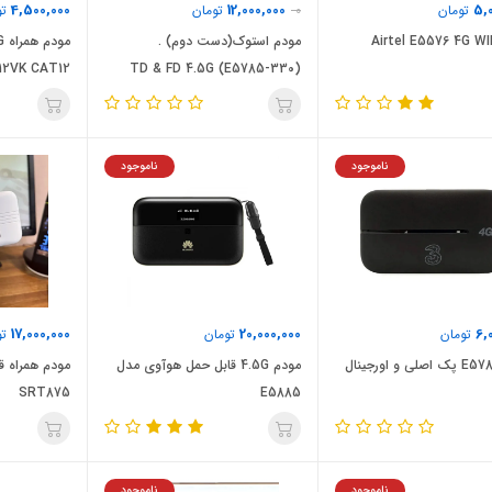
4,500,000
12,000,000
5,
تومان
0
تومان
تو
Airtel E5576 4G WI
مودم استوک(دست دوم) .
(E5785-330) TD & FD 4.5G
MW12VK CAT12 |
ناموجود
ناموجود
17,000,000
20,000,000
6,
تومان
تومان
تو
ی و اورجینال
مودم 4.5G قابل حمل هوآوی مدل
SRT875
E5885
ناموجود
ناموجود