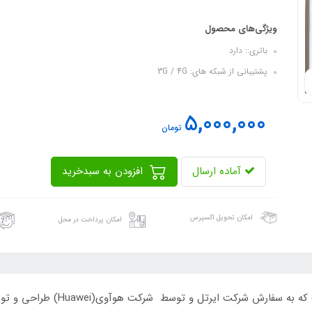
ویژگی‌های محصول
باتری:: دارد
پشتیبانی از شبکه های: 3G / 4G
5,000,000
تومان
آماده ارسال
افزودن به سبدخرید
امکان تحویل اکسپرس
امکان پرداخت در محل
E5576یک مودم 4G LTE بی‌سیم و قا