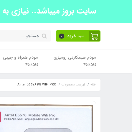
سایت بروز میباشد.. نیازی به تما
سبد خرید
0
مودم سیمکارتی رومیزی
مودم همراه و جیبی
4G/5G
4G/5G
خانه
فهرست محصولات
Airtel E5576 4G WIFI PRO