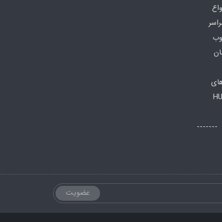
واع
راسر
وب
ان
های
HU
اعات تماس: صبح ها: 8 الی 13 -------
عضویت