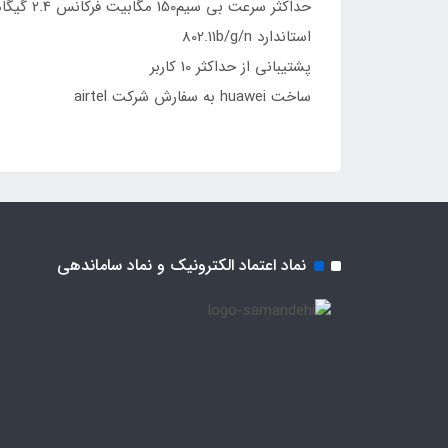
حداکثر سرعت بی سیم150 مگابیت فرکانس 2.4 گیگاهرتزی با
استاندارد 802.11b/g/n
پشتیبانی از حداکثر 10 کاربر
ساخت huawei به سفارش شرکت airtel
نماد اعتماد الکترونیک و نماد ساماندهی