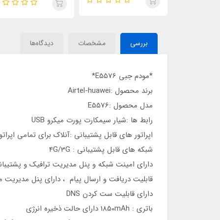
بررسی
مشخصات
دیدگاه‌ها
*مودم جبی E5576*
برند محصول :Airtel-huawei
مدل محصول :E5576
رابط ها :شیار سیمکارت پورت میکرو USB
اپراتور های قابل پشتیبانی :آنلاک برای تمامی اپراتو
شبکه های قابل پشتیبانی : 4G/3G
دارای امینت شبکه و پنل مدیریت ترافیک و پشتیبانی از
قابلیت دریافت و ارسال پیام ، دارای پنل مدیریت مخاطبیت (پشتیبانی از 00
دارای قابلیت ست کردن DNS
باتری : 1850mAh دارای حالت ذخیره انرژی