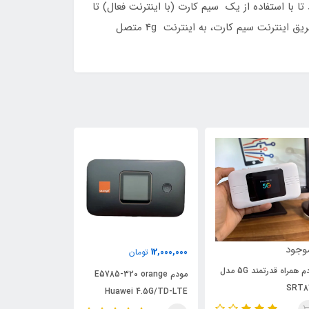
ا با استفاده از یک سیم کارت (با اینترنت فعال) تا
10 دستگاه خود را مانند لپ‌تاپ، تبلت، گوشی موبایل و تلویزیون هوشمند و ... در هر جایی که هستید به صورت بی‌سیم و از طریق اینترنت سیم کارت، به اینترنت 4g متصل
ناموجود
ناموجود
12,000,
تومان
HUAWEI E5571-321 4G
مودم HUAWEI E5573
مودم E5785-320 orange
Huawei 4.5G/TD-