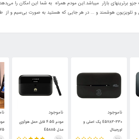
و برترینهای بازار میباشد.این مودم همراه به شما این امکان را می‌دهد ت
ناموجود
ناموجود
000
مودم 4.5G قابل حمل هوآوی
مودم همراه قدرتمند 5G مدل
مدل E5885
SRT875
LTE