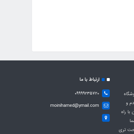
ارتباط با ما
09999235720
شگاه
دم و
moinihamed@ymail.com
با راه
ما
احت تری