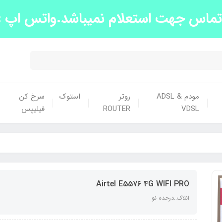
س جهت استعلام نمیباشد.واتس اپ :09139663438
مودم ADSL &
روتر
استوک
سرخ کن
VDSL
ROUTER
فیلیپس
Airtel E5576 4G WIFI PRO
انلاک..درحده نو