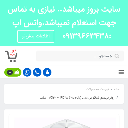
سایت بروز میباشد.. نیازی به تماس
جهت استعلام نمیباشد.واتس اپ
:09139663438
اطلاعات بیش‌تر
0
خانه
فهرست محصولات
روتر بی‌سیم شیائومی مدل AX3000 RD28 (1-pack) | سفید