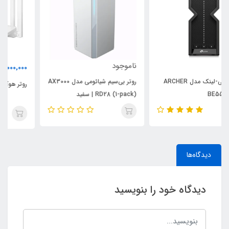
ناموجود
8,000,000
تومان
روتر بی‌سیم شیائومی مدل AX3000
روتر هوآوی مدل WiFi AX2 | سفید
RD28 (1-pack) | سفید
دیدگاه‌ها
دیدگاه خود را بنویسید