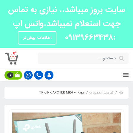
سایت بروز میباشد.. نیازی به تماس
جهت استعلام نمیباشد.واتس اپ
:09139663438
اطلاعات بیش‌تر
0
خانه
فهرست محصولات
مودم TP-LINK ARCHER MR-600