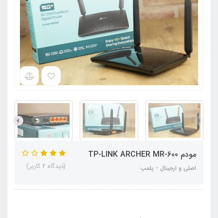
مودم TP-LINK ARCHER MR-600
(دیدگاه 2 کاربر)
اصلی و ارجینال - پلمپ