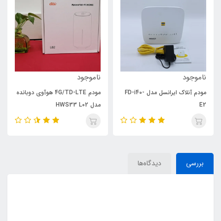
ناموجود
ناموجود
مودم آنلاک ایرانسل مدل FD-i40-
مودم 4G/TD-LTE هوآوی دوبانده
E2
مدل HWS33 L02
بررسی
دیدگاه‌ها