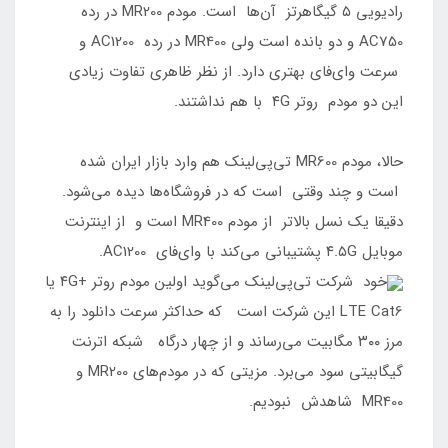
رادیویی ۵ گیگاهرتز آن‌ها است. مودم MR200 در رده
AC750 و دو بانده است ولی MR400 در رده AC1200 و
سرعت وای‌فای بهتری دارد. از نظر ظاهری تفاوت زیادی
این دو مودم روتر ۴G با هم نداشتند.
حالا، مودم MR600 تی‌پی‌لینک هم وارد بازار ایران شده
است و چند وقتی است که در فروشگاه‌ها دیده می‌شود.
دقیقا یک نسل بالاتر از مودم MR400 است و از اینترنت
موبایل ۴.۵G پشتیبانی می‌کند با وای‌فای AC1200.
خود شرکت تی‌پی‌لینک می‌گوید اولین مودم روتر +۴G یا
LTE Cat6 این شرکت است که حداکثر سرعت دانلود را به
مرز ۳۰۰ مگابیت می‌رساند و از چهار درگاه شبکه اترنت
گیگابیتی سود می‌برد. مزیتی که در مودم‌های MR200 و
MR400 شاهدش نبودیم.