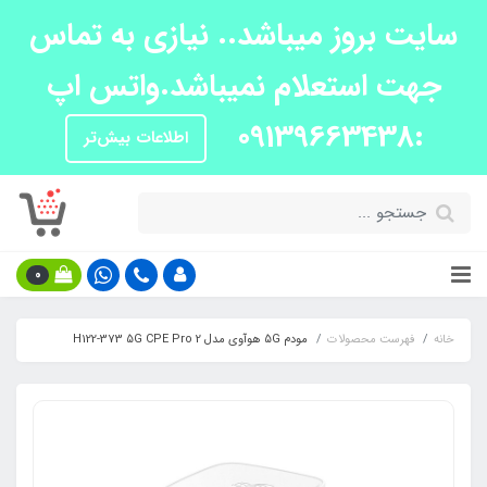
سایت بروز میباشد.. نیازی به تماس
جهت استعلام نمیباشد.واتس اپ
:09139663438
اطلاعات بیش‌تر
0
خانه
فهرست محصولات
مودم 5G هوآوی مدل H122-373 5G CPE Pro 2