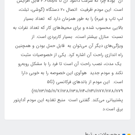
آن بوده چرا که سرعت دانلود آن تا 3.6Gbps قابل افزایش
است. این مودم ظرفیت اتصال 20 دستگاه (گوشی، تبلت،
لپ تاپ و غیره) را به طور همزمان دارد که تعداد بسیار
بالایی محسوب شده و برای محیط‌های کار که تعداد نفرات به
نسبت منازل بیشتر است، بسیار کاربردی است. از
ویژگی‌های دیگر آن می‌توان به قابل حمل بودن و همچنین
راه اندازی راحت آن اشاره کرد. یکی از خصوصیات مثبت
یک مدت، نصب راحت آن است تا فرد را با مشکل روبه‌رو
نکند و مودم جدید هوآوی این خصوصه را به خوبی دارا
است. این مودم از باندهای فرکانسی (5G
(n1/n3/n5/n/7/n28/n38/n40/n41/n77/n78/n79
پشتیبانی می‌‌کند. گفتنی است منبع تغذیه این مودم آداپتور
برق است.د
محصولات مرتبط