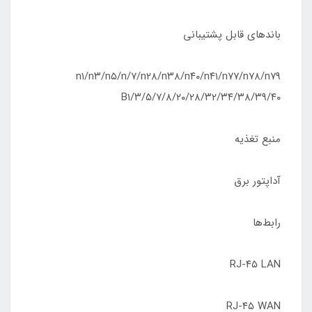
باندهای قابل پشتیبانی
n۱/n۳/n۵/n/۷/n۲۸/n۳۸/n۴۰/n۴۱/n۷۷/n۷۸/n۷۹
B۱/۳/۵/۷/۸/۲۰/۲۸/۳۲/۳۴/۳۸/۳۹/۴۰
منبع تغذیه
آداپتور برق
رابط‌ها
RJ-۴۵ LAN
RJ-۴۵ WAN