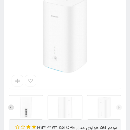
مودم 5G هوآوی مدل H122-373 5G CPE