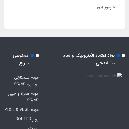
آداپتور برق
نماد اعتماد الکترونیک و نماد
دسترسی
ساماندهی
سریع
مودم سیمکارتی
رومیزی 4G/5G
مودم همراه و جیبی
4G/5G
مودم ADSL & VDSL
روتر ROUTER
استوک