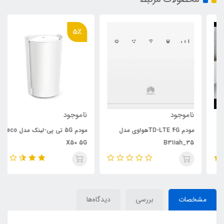
5٪
ناموجود
ناموجود
مودم TD-LTE 4Gهواوی مدل
مودم 5G تی پی-لینک مدل Deco
X50 5G
B311ah_35
مشخصات
بررسی
دیدگاه‌ها