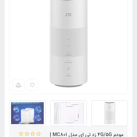
مودم 4G/5G زد تی ای مدل MC801 |