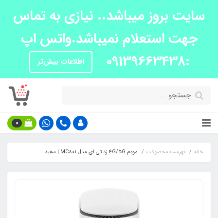
سایت بروز میباشد.. نیازی به تماس
جهت استعلام نمیباشد.واتس اپ
:09139663438
اطلاعات بیش‌تر
0
خانه
فهرست محصولات
مودم 4G/5G زد تی ای مدل MC801 | سفید