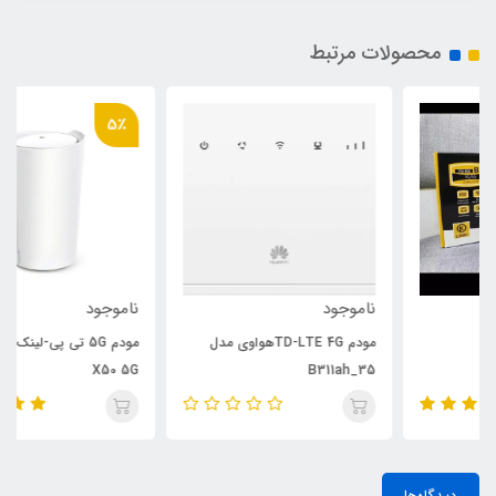
محصولات مرتبط
5٪
ناموجود
ناموجود
مودم TD-LTE 4Gهواوی مدل
مودم 5G تی پی-لینک مدل Deco
X50 5G
B311ah_35
دیدگاه‌ها