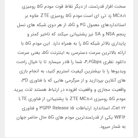
سخت افزار قدرتمند، از دیگر نقاط قوت مودم ۵G رومیزی
MC801 زد تی ای است.مودم ۵G رومیزی ZTE علاوه بر
استانداردهای معمول ۴G و ۵G، از هر دوی شبکه های نسل
پنجم NSA و SA نیز پشتیبانی میکند که تاخیر کمتر و
پایداری بالاتر شبکه ۵G را به همراه دارد. این مودم ۵G با
ارائه بالاترین سرعت دسترسی به اینترنت ۵G، یعنی سرعت
دانلود نظری ۴٫۶Gbps، شما را قادر میسازد تا با خیال راحت
ویدیوها را با بیشترین کیفیت استریم کنید، به انجام بازی
های آنلاین بپردازید و از سرگرمی هایی که با فناوری ۳D،
واقعیت مجازی و واقعیت افزوده در ارتباط هستند لذت ببرید.
مودم ۵G رومیزی ZTE MC801 با پشتیبانی از فناوری LTE
Cat 22، استاندارد ارتباطات ۳GPP Release 15 و فناوری
WIFI6 یکی از قدرتمندترین مودم های ۵G حال حاضر جهان
به شمار میرود.