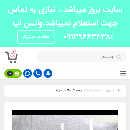
سایت بروز میباشد.. نیازی به تماس
جهت استعلام نمیباشد.واتس اپ
:09139663438
اطلاعات بیش‌تر
0
خانه
فهرست محصولات
مودم ۴g FD- i40 B2