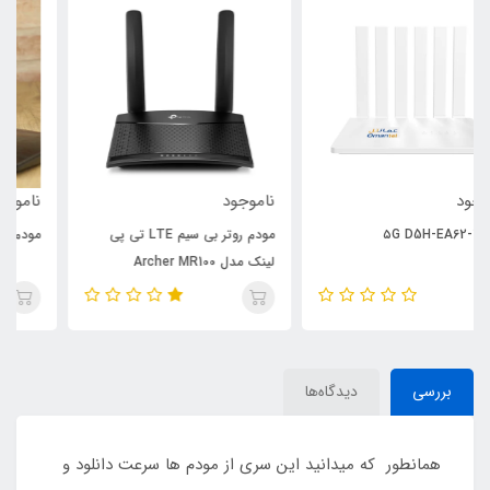
ناموجود
ناموجود
مودم روتر بی سیم LTE تی پی
مودم TP-LINK ARCHER MR-600
لینک مدل Archer MR100
بررسی
دیدگاه‌ها
همانطور که میدانید این سری از مودم ها سرعت دانلود و