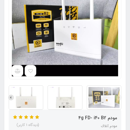
مودم ۴g FD- i40 B2
(دیدگاه 1 کاربر)
مودم آنلاک