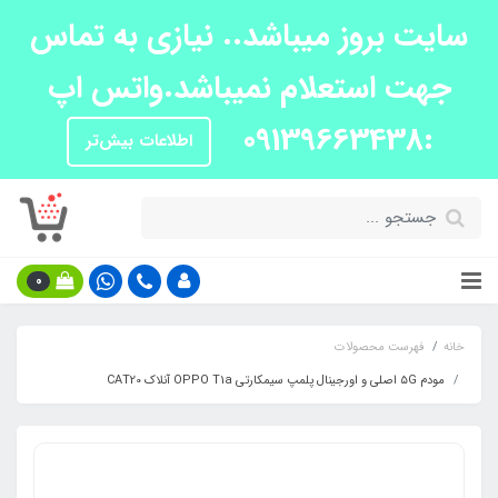
سایت بروز میباشد.. نیازی به تماس
جهت استعلام نمیباشد.واتس اپ
:09139663438
اطلاعات بیش‌تر
0
خانه
فهرست محصولات
مودم ۵G اصلی و اورجینال پلمپ سیمکارتی OPPO T1a آنلاک CAT20