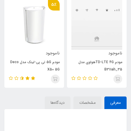
5٪
ناموجود
ناموجود
مودم TD-LTE 4Gهواوی مدل
مودم 5G تی پی-لینک مدل Deco
X50 5G
B311ah_35
معرفی
مشخصات
دیدگاه‌ها