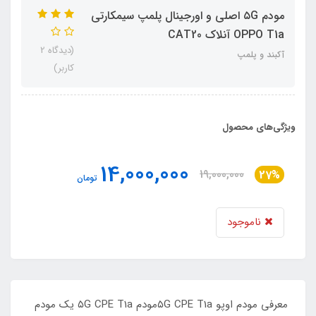
مودم ۵G اصلی و اورجینال پلمپ سیمکارتی
OPPO T1a آنلاک CAT20
(دیدگاه 2
آکبند و پلمپ
کاربر)
ویژگی‌های محصول
14,000,000
19,000,000
27%
تومان
ناموجود
معرفی مودم اوپو ۵G CPE T1aمودم ۵G CPE T1a یک مودم