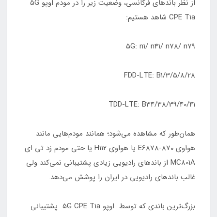
از نظر باندهای فرکانسی، وضعیت زیر را در مودم اوپو ۵G
CPE T1a شاهد هستیم:
۵G: n1/ n41/ n78/ n79
FDD-LTE: B1/3/5/8/28
TDD-LTE: B34/38/39/40/41
همان‌طور که مشاهده می‌شود؛ همانند مودم‌هایی مانند
هواوی E6878-870 یا هواوی H112 یا حتی مودم زد تی ای
MC801A از باندهای رادیویی زیادی پشتیبانی نمی‌کند ولی
غالب باندهای رادیویی در ایران را پوشش می‌دهد.
بزرگ‌ترین باندی که توسط اوپو ۵G CPE T1a پشتیبانی