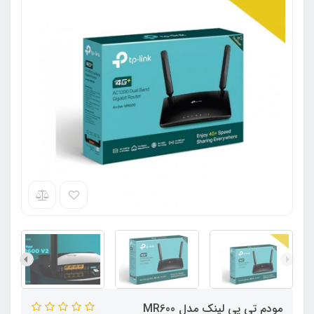
مودم تی پی لینک مدل MR600