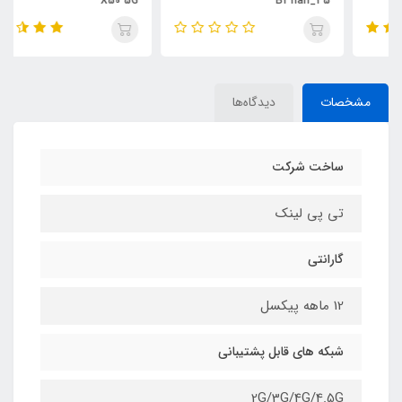
X50 5G
B311ah_35
مشخصات
دیدگاه‌ها
ساخت شرکت
تی پی لینک
گارانتی
12 ماهه پیکسل
شبکه های قابل پشتیبانی
2G/3G/4G/4.5G