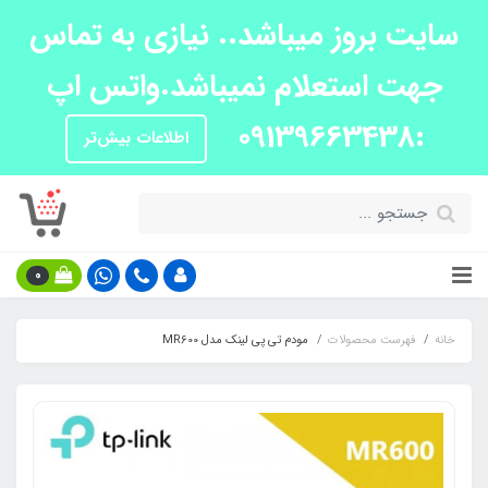
سایت بروز میباشد.. نیازی به تماس
جهت استعلام نمیباشد.واتس اپ
:09139663438
اطلاعات بیش‌تر
0
خانه
فهرست محصولات
مودم تی پی لینک مدل MR600