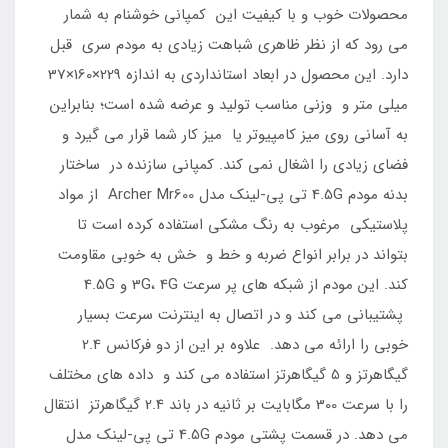
محصولات خوب و با کیفیت این کمپانی خوشنام به شمار
می رود که از نظر ظاهری شباهت زیادی به مودم سری قبل
دارد. این محصول در ابعاد استانداردی به اندازه 229×160×37
میلی متر و وزنی مناسب تولید و عرضه شده است؛ بنابراین
به آسانی روی میز کامپیوتر یا میز کار شما قرار می گیرد و
فضای زیادی را اشغال نمی کند. کمپانی سازنده در ساختار
بدنه مودم 4.5G تی پی-لینک مدل Archer Mr600 از مواد
پلاستیکی مرغوب به رنگ مشکی استفاده کرده است تا
بتواند در برابر انواع ضربه و خط و خش به خوبی مقاومت
کند. این مودم از شبکه های پر سرعت 3G، 4G و 4.5G
پشتیبانی می کند و در اتصال به اینترنت سرعت بسیار
خوبی را ارائه می دهد. علاوه بر این از دو فرکانس 2.4
گیگاهرتز و 5 گیگاهرتز استفاده می کند و داده های مختلف
را با سرعت 300 مگابایت بر ثانیه در باند 2.4 گیگاهرتز انتقال
می دهد. در قسمت پشتی مودم 4.5G تی پی-لینک مدل