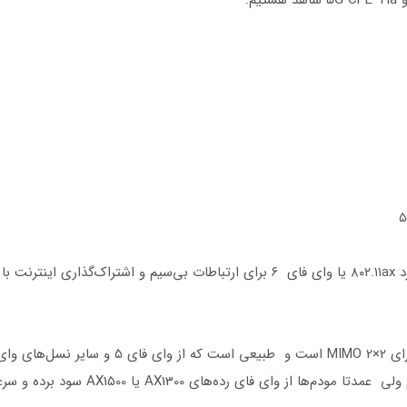
همانند سایر مودم روترهای CPE فایوجی، از استاندارد ۸۰۲.۱۱ax یا وای فای ۶ برای ارتبا
در هر دو باند رادیویی ۲.۴ گیگاهرتز و ۵ گیگاهرتز