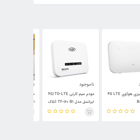
وجود
ناموجود
ناموجود
مودم سیم کارتی 4G/TD-LTE
سبد 5 عددی مودم آنلاک
ل مدل TF-i60 B1 آنلاک
ایرانسل مدل FD-i40-E2
335 orange