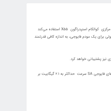
مودم ۵G CPE T1a یک مودم روتر رومیزی پرسرعت با وای فای ۶ و امکاناتی است که قابل توجه هستند. این مودم از پردازنده مرکزی کوالکام اسنپدراگون X55 استفاده می‌کند
مودم فایوجی محسوب می‌شود. مودم X55 روی اسمارت‌فون‌های پرچم‌دار سال ۲۰۲۱ عرضه شد ولی برای یک مودم فایوجی، به اندازه کافی قدرتمند
روی شبکه‌های فایوجی NSA یا غیراستاندارد سرعت دانلود حداکثر ۴.۱ گیگابیت بر ثانیه و آپلود ۶۶۰ مگابیت است و روی شبکه‌های فایوجی SA سرعت حداکثر به ۲.۱ گیگابیت بر