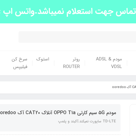
س جهت استعلام نمیباشد.واتس اپ :09139663438
مودم ADSL &
روتر
استوک
سرخ کن
VDSL
ROUTER
فیلیپس
مودم 5G سیم کارتی OPPO T1a آنلاک CAT20 آک ooredoo
TD-LTE ساپورت نمیکند.آکبند و پلمپ