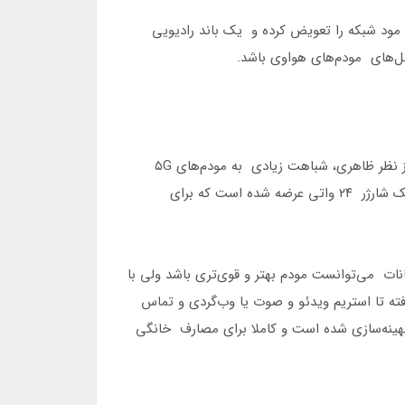
 مود شبکه را تعویض کرده و یک باند رادیویی
نل‌های مودم‌های هواوی باشد.
ظاهر این مودم مربعی استوانه‌ای و سفید رنگ است. چراغ‌های LED در پنل جلویی و درگاه‌ها و کلیدها در پنل پشتی هستند. از نظر ظاهری، شباهت زیادی به مودم‌های ۵G
هواوی دارد و از ۸۱۰ گرم وزن و ابعاد نسبتا بزرگ ۹۲ در ۹۲ در ۱۸۰ میلی‌متر سود می‌برد. جالب است بدانید همراه با این مودم یک شارژر ۲۴ واتی عرضه شده است که برای
و امکانات می‌توانست مودم بهتر و قوی‌تری باشد ولی با
ستریم بازی گرفته تا استریم ویدئو و صوت یا وب‌گردی و تماس
به مودم از طریق وای‌فای، بهینه‌سازی شده است و کاملا برای مصارف خانگی