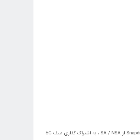
OPPO 5G CPE T1a یک روتر داخلی 5G WiFi داخلی مبتنی بر چیپست Qualcomm Snapdragon X55 5G است. Snapdragon X55 از SA / NSA ، به اشتراک گذاری طیف 5G