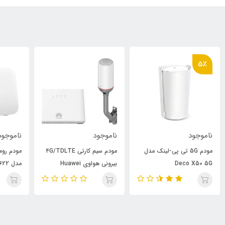
ناموجود
ناموجود
نام
مودم سیم کارتی ۴G/TDLTE
مودم رومیزی هوآوی 4G LTE
بیرونی هواوی Huawei
مدل B622
ایرانس
B2368