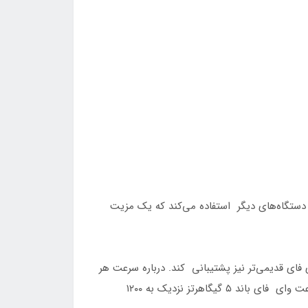
طات بی‌سیم و اشتراک‌گذاری اینترنت با دستگاه‌های دیگر استفاده می‌کند که یک مزیت
 دارای MIMO 2×2 است و طبیعی است که از وای فای ۵ و سایر نسل‌های وای فای قدیمی‌تر نیز پشتیبانی کند. درباره سرعت هر
باند رادیویی، اطلاعات مشخص و دقیقی پیدا نکردیم ولی عمدتا مودم‌ها از وای فای رده‌های AX1300 یا AX1500 سود برده و سرعت وای فای باند ۵ گیگاهرتز نزدیک به ۱۲۰۰