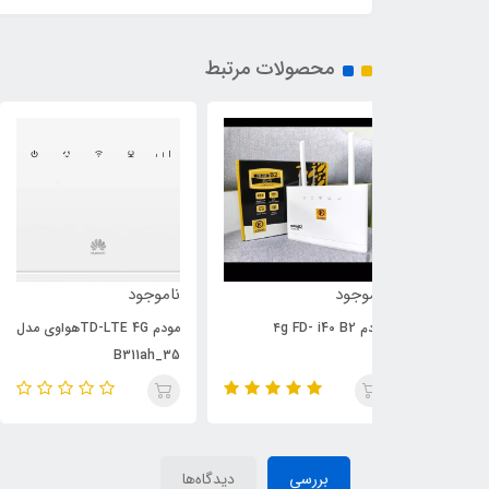
محصولات مرتبط
5٪
ناموجود
ناموجود
مودم TD-LTE 4Gهواوی مدل
مودم 5G تی پی-لینک مدل
Deco X50 5G
B311ah_35
بررسی
دیدگاه‌ها