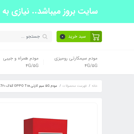
سایت بروز میباشد.. نیازی به تما
سبد خرید
0
مودم سیمکارتی رومیزی
مودم همراه و جیبی
4G/5G
4G/5G
خانه
فهرست محصولات
مودم 5G سیم کارتی OPPO T1a آنلاک CAT20 آک ooredoo