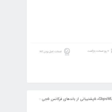
۷ روز ضمانت بازگشت
ضمانت اصل بودن کالا
جدیدترین مودم رومیزی 5G اوپو CAT20سرعت دانلود تا 5.0GbpsWLAN IEEE802.11(a/b/g/n/ac/ax), Dual-band5G SA/NSA dual modeپشتیبانی از باندهای فرکانس 5جی :