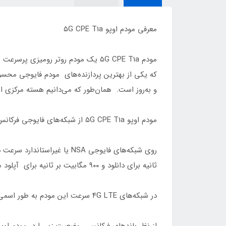
معرفی مودم اوپو ۵G CPE T1a
و به‌روز است. همان‌طور که می‌دانیم هسته مرکزی این پردازنده شامل RM Cortex-A7
مودم اوپو ۵G CPE T1a از شبکه‌های فایوجی فرکانس زیر ۶ گیگاهرتز پشتیبانی می‌کند؛ اگرچه خود مودم X55 از امواج میلی‌متری نیز پشتیبانی خواهد کرد.
ثانیه برای دانلود و ۹۰۰ مگابیت بر ثانیه برای آپلود می‌رسد.
در شبکه‌های ۴G LTE سرعت این مودم به طور اسمی ۲ گیگابیت برای دانلود و ۲۱۰ مگابیت برای آپلود است.
از نظر باندهای فرکانسی، وضعیت زیر را در مودم اوپو ۵G CPE T1a شاهد هستی