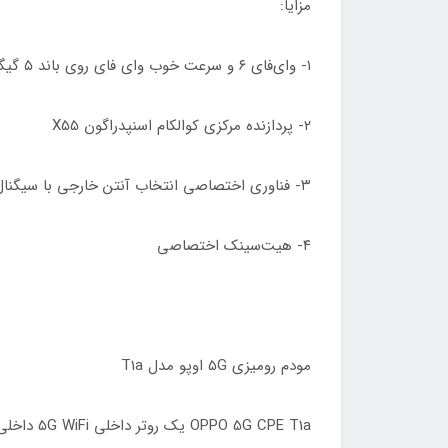
مزایا:
۱- وای‌فای ۶ و سرعت خوب وای فای روی باند ۵ گیگاهرتز
۲- پردازنده مرکزی کوالکام اسنپدراگون X55
۳- فناوری اختصاصی انتخاب آنتن خارجی با سیگنال بهتر
۴- هیت‌سینک اختصاصی
مودم رومیزی 5G اوپو مدل T1a