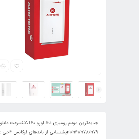
n1/n41/n78/n79پشتیبانی از باندهای فرکانس 4جی : FDD-LTE B1/3/5/8/28,