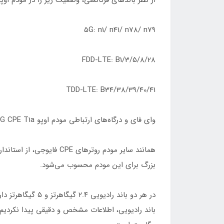
۵G: n1/ n41/ n78/ n79
FDD-LTE: B1/3/5/8/28
TDD-LTE: B34/38/39/40/41
وای فای و درگاه‌های ارتباطی مودم اوپو ۵G CPE T1a
بزرگ برای این مودم محسوب می‌شود.