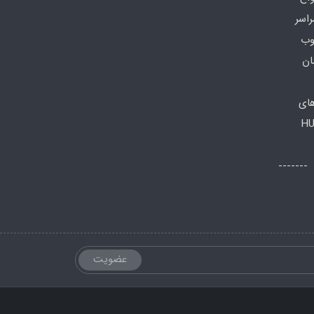
راسر
وب
ان
های
HU
اعات تماس: صبح ها: 8 الی 13 -------
عضویت