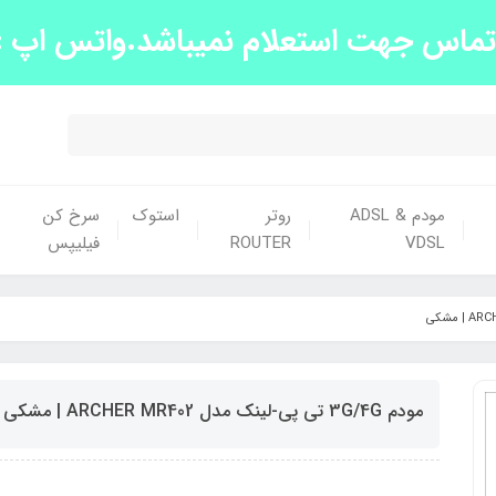
س جهت استعلام نمیباشد.واتس اپ :09139663438
مودم ADSL &
روتر
استوک
سرخ کن
VDSL
ROUTER
فیلیپس
مودم 3G/4G تی پی-لینک مدل ARCHER MR402 | مشکی