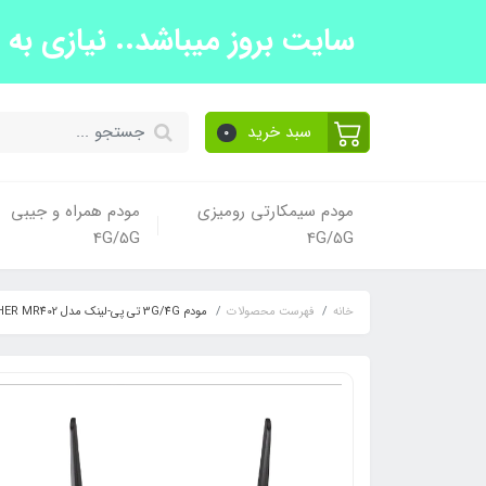
سایت بروز میباشد.. نیازی به تما
سبد خرید
0
مودم سیمکارتی رومیزی
مودم همراه و جیبی
4G/5G
4G/5G
خانه
فهرست محصولات
مودم 3G/4G تی پی-لینک مدل ARCHER MR402 | مشکی