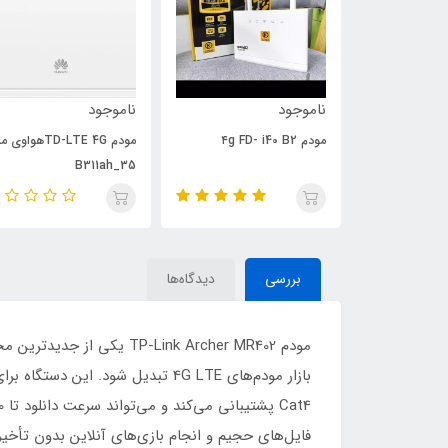
ناموجود
ناموجود
مودم TD-LTE 4Gهواوی مدل
مودم 5G تی پی-لینک م
Deco X50 5G
B311ah_35
بررسی
دیدگاه‌ها
مودم -Link Archer MR402