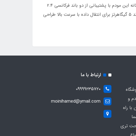
قطعی ارائه می‌دهد. این ویژگی برای کاربرانی که به اینترنت قابل اعتماد نیاز دارند، بسیار مهم است. 2. فناوری وای‌فای باند دوگانه این مودم با پشتیبانی از دو باند فرکانسی 2.4
گیگاهرتز و 5 گیگاهرتز، تجربه اینترنتی سریع و پایدار را برای کاربران فراهم می‌کند. باند 2.4 گیگاهرتز برای پوشش گسترده و باند 5 گیگاهرتز برای انتقال داده با سرعت بالا طراحی
ارتباط با ما
09999235720
شگاه
دم و
moinihamed@ymail.com
با راه
ما
احت تری
واع