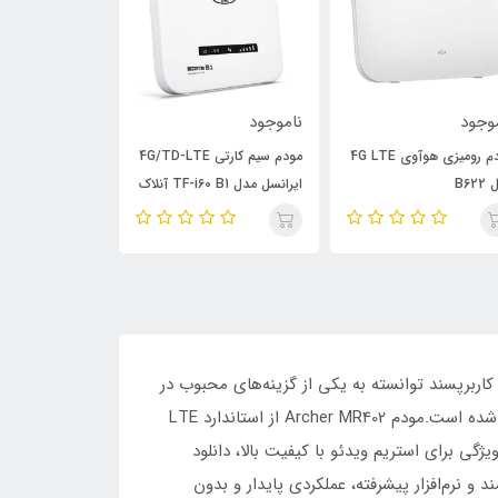
اموجود
ناموجود
ناموجود
مودم سیم کارتی 4G/TD-LTE
سبد 5 عددی مودم آنلاک
رانسل مدل TF-i60 B1 آنلاک
ایرانسل مدل FD-i40-E2
335 orange
 طراحی کاربرپسند توانسته به یکی از گزینه‌های محبوب در
بازار مودم‌های 4G LTE تبدیل شود. این دستگاه برای کاربران خانگی، دفاتر کار کوچک و حتی سفرهای کاری یا تفریحی طراحی شده است.مودم Archer MR402 از استاندارد LTE
ت آپلود تا 50 مگابیت بر ثانیه را ارائه دهد. این ویژگی برای استریم ویدئو با کیفیت بالا، دانلود
م TP-Link Archer MR402 با استفاده از سخت‌افزار قدرتمند و نرم‌افزار پیشرفته، عملکردی پایدار و بدون