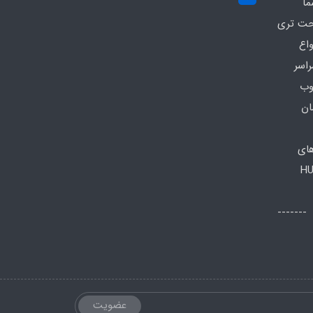
ما
احت تری
واع
راسر
وب
ان
های
HU
اعات تماس: صبح ها: 8 الی 13 -------
عضویت