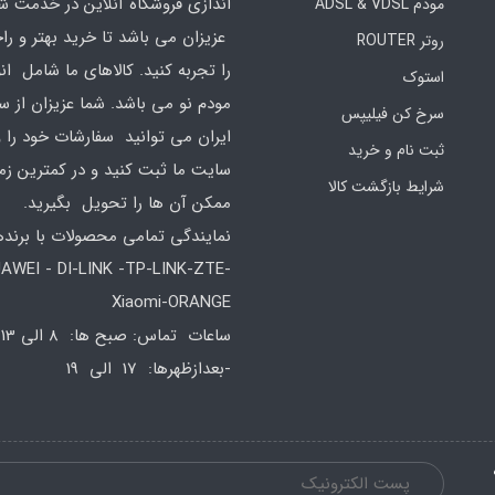
اندازی فروشگاه آنلاین در خدمت ش
مودم ADSL & VDSL
عزیزان می باشد تا خرید بهتر و ر
روتر ROUTER
را تجربه کنید. کالاهای ما شامل ان
استوک
مودم نو می باشد. شما عزیزان از س
سرخ کن فیلیپس
ایران می توانید سفارشات خود را 
ثبت نام و خرید
سایت ما ثبت کنید و در کمترین زم
شرایط بازگشت کالا
ممکن آن ها را تحویل بگیرید.
نمایندگی تمامی محصولات با برند
AWEI - DI-LINK -TP-LINK-ZTE-
Xiaomi-ORANGE
س
-بعدازظهرها: 17 الی 19