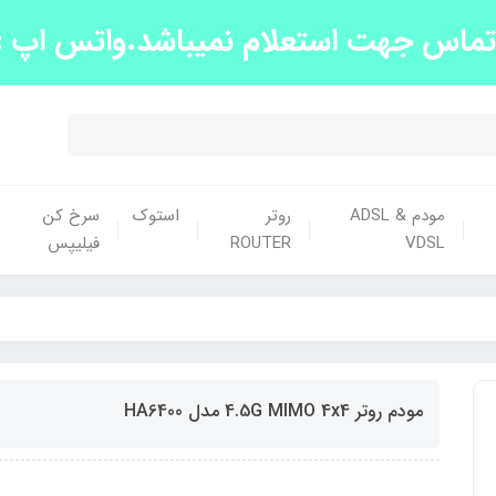
س جهت استعلام نمیباشد.واتس اپ :09139663438
مودم ADSL &
روتر
استوک
سرخ کن
VDSL
ROUTER
فیلیپس
مودم روتر 4.5G MIMO 4x4 مدل HA6400