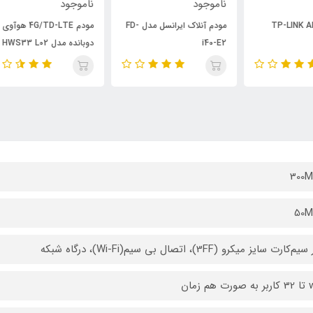
ناموجود
ناموجود
000
مودم آنلاک ایرانسل مدل FD-
مودم 4G/TD-LTE هوآوی
i40-E2
دوبانده مدل HWS33 L02
o 2
300M
50M
ارت سایز میکرو (3FF)، اتصال بی سیم(Wi-Fi)،­ درگاه شبکه
م زمان