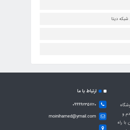
ارتباط با ما
09999235720
شگاه
دم و
moinihamed@ymail.com
با راه