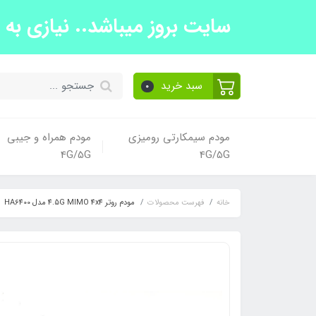
سایت بروز میباشد.. نیازی به تما
سبد خرید
0
مودم سیمکارتی رومیزی
مودم همراه و جیبی
4G/5G
4G/5G
خانه
فهرست محصولات
مودم روتر 4.5G MIMO 4x4 مدل HA6400