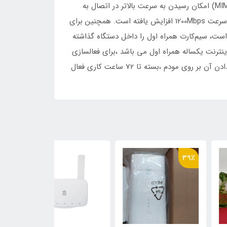
مودم رومیزی MIMO 4x4 مدل HA6400 دارای تکنولوژی 4.5G LTE CAT6 است که با داشتن آنتن های چهارگانه داخلی (MIMO 4x4) امکان رسیدن به سرعت بالاتر در اتصال به
اینترنت را تسهیل می‌کند. از سوی دیگر اتصال کاربران به مودم نیز با پشتیبانی از تکنولوژی وای فای نسل پنجم (5GHz)ac تا سرعت 1200Mbps افزایش یافته است. همچنین برای
رای استفاده از این مودم کافی است، سیم‌کارت همراه اول را داخل دستگاه گذاشته
اه بدون نیاز به تنظیمات خاصی به اینترنت پرسرعت همراه اول متصل شوید.ابن مودم دارای 300 گیگ اینترنت یکساله همراه اول می باشد ،برای فعالسازی
توجه داشته باشید باید با مراجعه به دفاتر خدماتی یا نمایندگی های همراه اول و خرید یک سیمکارت اعتباری همراه اول و قرار دادن آن بر روی مودم ،بسته تا 72 ساعت کاری فعال
39