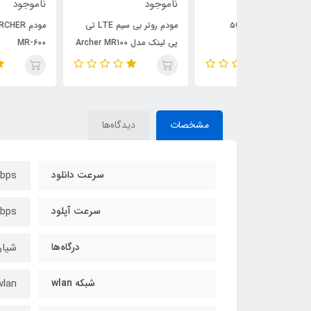
ناموجود
ناموجود
مودم روتر بی سیم LTE تی
مودم TP-LINK ARCHER
پی لینک مدل Archer MR100
MR-600
مشخصات
دیدگاه‌ها
سرعت دانلود
bps
سرعت آپلود
bps
درگاه‌ها
شیار سیم‌ک
شبکه wlan
wlan تا 32 کاربر به صورت ه