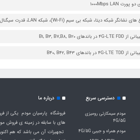
و پورت 1000Mbps LAN
ی نشانگر شبکه دیتا، شبکه بی سیم (Wi-Fi)، شبکه LAN، قدرت سیگنال شبکه دیتا
4G-LT در باندهای B1, B3, B7,B8, B20
4G-LTE  در باندهای B40, B42, B43
دسترسی سریع
درباره ما
فروشگاه پارسیان مودم یکی از فرو
مودم سیمکارتی رومیزی
4G/5G
های با سابقه در زمینه ی فروش مو
مودم همراه و جیبی 4G/5G
تجهیزات آن می باشد که هم اکنون 