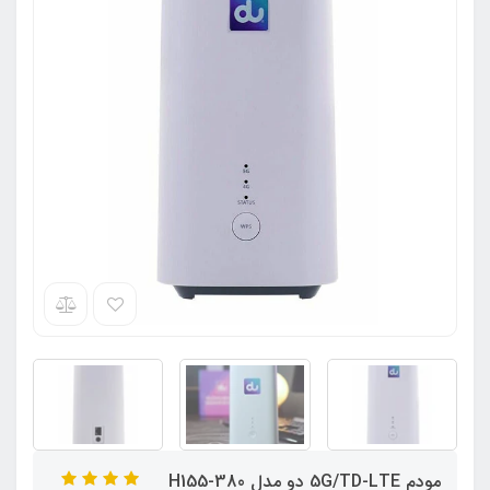
مودم 5G/TD-LTE دو مدل H155-380