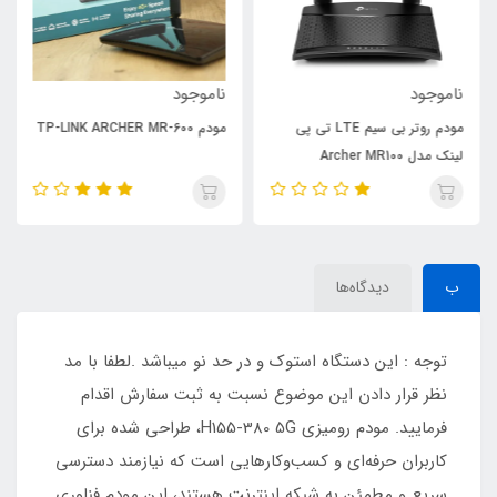
ناموجود
ناموجود
مودم روتر بی سیم LTE تی پی
مودم TP-LINK ARCHER MR-600
لینک مدل Archer MR100
ب
دیدگاه‌ها
توجه : این دستگاه استوک و در حد نو میباشد .لطفا با مد
نظر قرار دادن این موضوع نسبت به ثبت سفارش اقدام
فرمایید. مودم رومیزی H155-380 5G، طراحی شده برای
کاربران حرفه‌ای و کسب‌وکارهایی است که نیازمند دسترسی
سریع و مطمئن به شبکه اینترنت هستند، این مودم فناوری