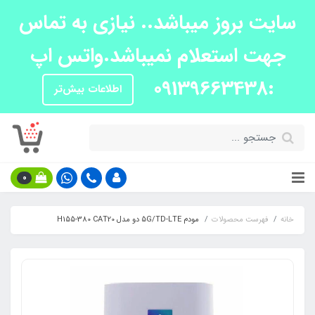
سایت بروز میباشد.. نیازی به تماس
جهت استعلام نمیباشد.واتس اپ
:09139663438
اطلاعات بیش‌تر
0
خانه
فهرست محصولات
مودم 5G/TD-LTE دو مدل H155-380 CAT20