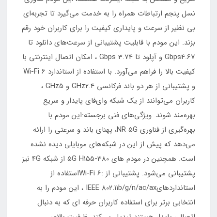
نسل پنجم ارتباطات همراه را به خدمت می‌گیرد تا تجربه‌ای
بی نظیر از سرعت و پایداری کیفیت را برای کاربران خود رقم
بزند. این مودم با قابلیت پشتیبانی از سرعت‌های دانلود تا
Gbps4.67 و آپلود تا Gbps 3.74 ، امکان اتصال اینترنتی با
کیفیت بالا را فراهم می‌آورد. با استفاده از استاندارد Wi-Fi 6
و پشتیبانی از هر دو باند فرکانسی GHz2.4 و GHz5 ،
کاربران می‌توانند از یک شبکه وای‌فای پایدار و سریع
بهره‌مند شوند. ویژگی‌های فنی برجسته:این مودم با
بهره‌گیری از فناوری NR 5G، پهنای باند و سرعتی را ارائه
می‌دهد که پیش از این در شبکه‌های موبایلی دیده نشده
است. همچنین در مودم های 5G H155-380 از شبکه 4G نیز
پشتیبانی می‌شود. پشتیبانی از :Wi-Fi 6استفاده از
استانداردهایIEEE 802.11b/g/n/ac/ax ، این مودم را به
انتخابی برتر برای استفاده‌ کاربران حرفه ای که به دنبال
اتصالی پایدار هستند تبدیل می‌کند. ظرفیت بالای