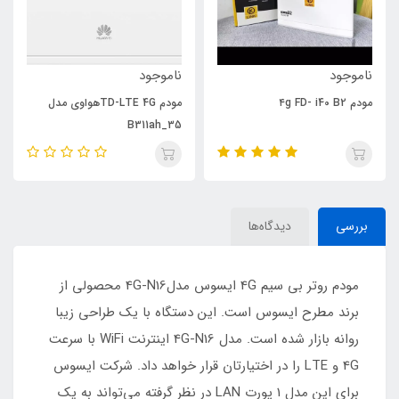
ناموجود
ناموجود
مودم TD-LTE 4Gهواوی مدل
مودم 5G تی پی-لینک مد
X50 5G
B311ah_35
بررسی
دیدگاه‌ها
مودم روتر بی سیم 4G ایسوس مدل4G-N16 محصولی از
برند مطرح ایسوس است. این دستگاه با یک طراحی زیبا
روانه بازار شده است. مدل 4G-N16 اینترنت WiFi با سرعت
4G و LTE را در اختیارتان قرار خواهد داد. شرکت ایسوس
برای این مدل 1 پورت LAN در نظر گرفته می‌تواند به یک