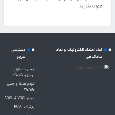
اشتراک بگذارید
نماد اعتماد الکترونیک و نماد
دسترسی
ساماندهی
سریع
مودم سیمکارتی
رومیزی 4G/5G
مودم همراه و جیبی
4G/5G
مودم ADSL & VDSL
روتر ROUTER
استوک