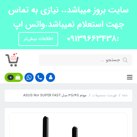
سایت بروز میباشد.. نیازی به تماس
جهت استعلام نمیباشد.واتس اپ
:09139663438
اطلاعات بیش‌تر
0
خانه
فهرست محصولات
مودم 3G/4G مدل ASUS N16 SUPER FAST