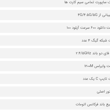
ک ساپورت تمامی سیم کارت ها
ی از 4G/4.5G/5G
ود 600 سرعت آپلود 100
شبکه گیگ 4 عدد
ی دو باند 2.4/5GHz
وایرلس 1200M
ایپ C یک عدد
تور اصلی
ع باند فرکانس اتومات