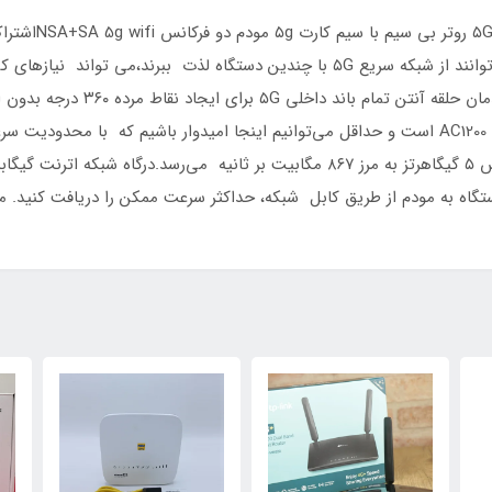
شبکه سلولی پرسرعتیک CPE 5G، تمام خانواده می توانند از شبکه سریع ۵G با چندین دس
برآورده کند.سیگنال الگوی دایره ای
تجمیع فرکانس باند های مخابراتی.در وای‌فای، از رده AC1200 است و حداقل می‌توانیم اینجا امیدوار 
فرکانس ۲.۴ گیگاهرتز به مرز ۳۰۰ مگابیت و در فرکانس ۵ گیگاهرتز به مرز ۸۶۷ مگابیت ب
تگاه به مودم از طریق کابل شبکه، حداکثر سرعت ممکن را دریافت کنید. 