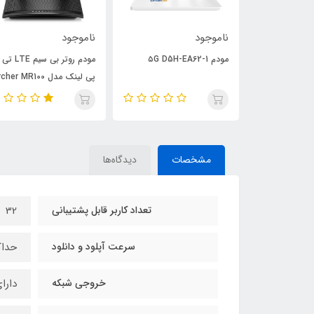
وجود
ناموجود
ناموجود
۵G D5H-
مودم روتر بی سیم LTE تی
مودم ARCHER
پی لینک مدل Archer MR100
MR-600
مشخصات
دیدگاه‌ها
تعداد کاربر قابل پشتیبانی
32
سرعت آپلود و دانلود
حداکثر سرعت
خروجی شبکه
دارای 4 خروجی 