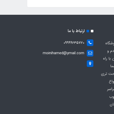
ارتباط با ما
09999235720
شگاه
دم و
moinihamed@ymail.com
با راه
ما
احت تری
واع
راسر
وب
ان