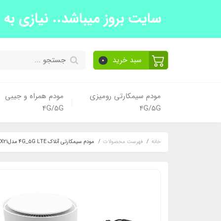
سایت بروز میباشد.. نیازی به تما
سبد خرید
0
مودم سیمکارتی رومیزی
مودم همراه و جیبی
4G/5G
4G/5G
خانه
فهرست محصولات
مودم سیمکارتی آنلاک 4G_۵G LTE مدلDU 4G_5G Kj33 X21