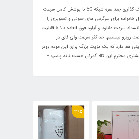
مودم روتر از شرکت ZTE CPE KJ33 محصول جدید ۵G روتر بی سیم با سیم کارت ۵g مودم دو فرکانس NSA+SA 5g wifiاشتراک گذاری چند نفره شبکه ۵G با پوشش کامل سرعت
تگاه لذت ببرند،می تواند نیازهای کل خانواده برای سرگرمی های صوتی و تصویری را
 همیشه آنلاینچیدمان حلقه آنتن تمام باند داخلی ۵G برای ایجاد نقاط مرده ۳۶۰ درجه بدون انسداد.سرعت دانلود و آپلود فوق العاده بالا با قابلیت
باشیم که با محدودیت سرعت روبرو نیستیم. حداکثر سرعت وای فای در
ر ثانیه می‌رسد.درگاه شبکه اترنت گیگابیتی هم دارد که یک مزیت بزرگ برای این مودم روتر
مشتری محترم این کالا گمرکی هست فاقد پلمپ –
39٪