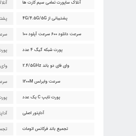
آنلاک ساپورت تمامی سیم کارت ها
آنلا
پشتیبانی از 4G/4.5G/5G
پشتیبان
سرعت دانلود 600 سرعت آپلود 100
سرعت دانل
پورت شبکه گیگ 4 عدد
پورت 
وای فای دو باند 2.4/5GHz
وای فا
سرعت وایرلس 1200M
سرعت 
پورت تایپ C یک عدد
پورت ت
آداپتور اصلی
آداپ
تجمیع باند فرکانس اتومات
تجمی