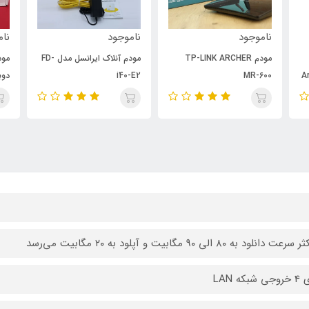
ناموجود
ناموجود
TP-LINK 
مودم آنلاک ایرانسل مدل FD-
مودم 4G/TD-LTE هوآوی
i40-E2
دوبانده مدل HWS33 L02
 دانلود به ۸۰ الی ۹۰ مگابیت و آپلود به ۲۰ مگابیت می‌رسد
شبکه LAN