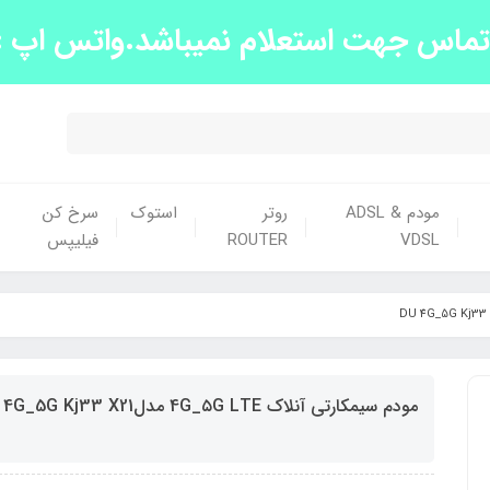
س جهت استعلام نمیباشد.واتس اپ :09139663438
مودم ADSL &
روتر
استوک
سرخ کن
VDSL
ROUTER
فیلیپس
مودم سیمکارتی آنلاک 4G_۵G LTE مدلDU 4G_5G Kj33 X21