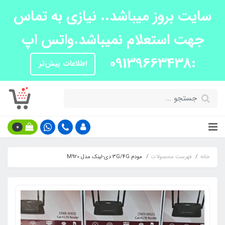
سایت بروز میباشد.. نیازی به تماس
جهت استعلام نمیباشد.واتس اپ
:09139663438
اطلاعات بیش‌تر
0
خانه
فهرست محصولات
مودم 3G/4G دی-لینک مدل M920