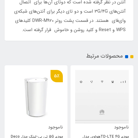
آنتن در نظر گرفته شده است که دوتای آن‌ها برای اتصال
آنتن‌های 3G/4G است و دو تای دیگر برای آنتن‌های شبکه‌ی
وای‌فای هستند. در قسمت پشت روتر DWR-M920 کلیدهای
WPS و Reset و کلید روشن و خاموش قرار گرفته است.
محصولات مرتبط
5٪
ناموجود
ناموجود
مودم TD-LTE 4Gهواوی مدل
مودم 5G تی پی-لینک مدل Deco