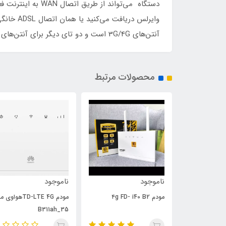
وایرلس د
آنتن‌های 3G/4G است و دو تای دیگر برای آنتن‌های شبکه‌ی وای‌فای هستند. در قسمت پشت روتر DWR-M920 کلیدهای WPS و Reset و کلید روشن و خاموش قرار گرفته است.
محصولات مرتبط
5٪
ناموجود
ناموجود
مودم TD-LTE 4Gهواوی مدل
مودم 5G تی پی-لینک مد
Deco X50 5G
B311ah_35