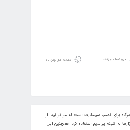
۷ روز ضمانت بازگشت
ضمانت اصل بودن کالا
روتر بی سیم 4G/LTE دی-لینک مدل DWR-M920 محصولی از شرکت «دی- لینک » است. این روتر شرکت دی‌-لینک دارای یک درگاه برای نصب سیم‎کارت است که می‌توانید از
که می‌توان از آن برای اتصال باسیم ابزارها به شبکه بی‌سیم استفاده کرد. همچنین این