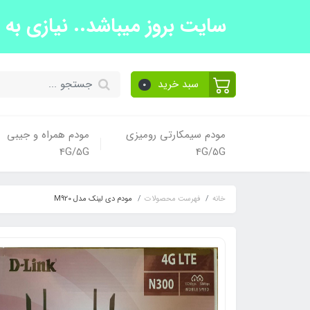
سایت بروز میباشد.. نیازی به تما
سبد خرید
0
مودم سیمکارتی رومیزی
مودم همراه و جیبی
4G/5G
4G/5G
خانه
فهرست محصولات
مودم دی لینک مدل M920