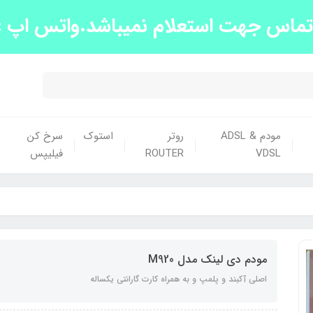
س جهت استعلام نمیباشد.واتس اپ :09139663438
مودم ADSL &
روتر
استوک
سرخ کن
VDSL
ROUTER
فیلیپس
مودم دی لینک مدل M920
اصلی آکبند و پلمپ و به همراه کارت گارانتی یکساله