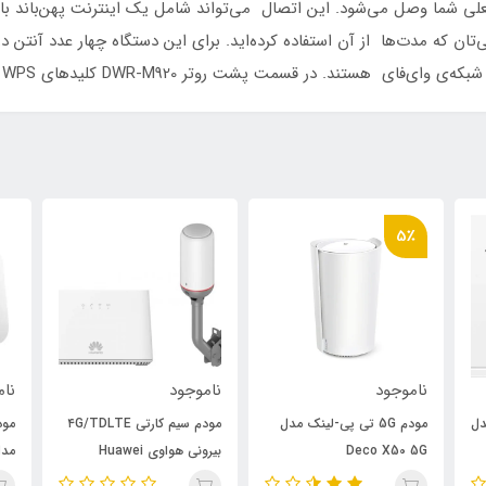
ریافت می‌کنید یا همان اتصال ADSL خانگی‌تان که مدت‌ها از آن استفاده کرده‌اید. برای این دستگا
ناموجود
ناموجود
نا
ل
مودم سیم کارتی ۴G/TDLTE
مودم رومیزی هوآوی 4G LTE
بیرونی هواوی Huawei
مدل B622
ایرا
B2368