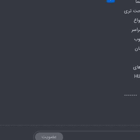
ما
احت تری
واع
راسر
وب
ان
های
HU
اعات تماس: صبح ها: 8 الی 13 -------
عضویت