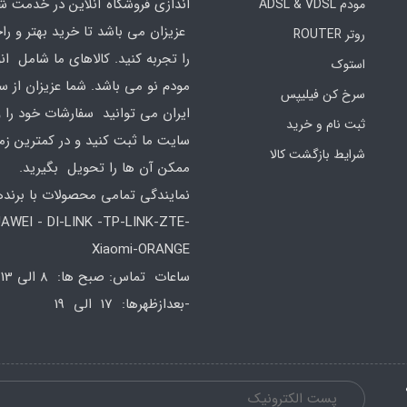
اندازی فروشگاه آنلاین در خدمت ش
مودم ADSL & VDSL
عزیزان می باشد تا خرید بهتر و ر
روتر ROUTER
را تجربه کنید. کالاهای ما شامل ان
استوک
مودم نو می باشد. شما عزیزان از س
سرخ کن فیلیپس
ایران می توانید سفارشات خود را 
ثبت نام و خرید
سایت ما ثبت کنید و در کمترین زم
شرایط بازگشت کالا
ممکن آن ها را تحویل بگیرید.
نمایندگی تمامی محصولات با برند
AWEI - DI-LINK -TP-LINK-ZTE-
Xiaomi-ORANGE
س
-بعدازظهرها: 17 الی 19