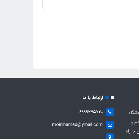
ارتباط با ما
09999235720
شگاه
دم و
moinihamed@ymail.com
با راه