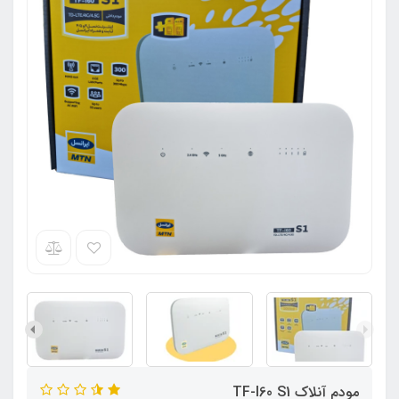
مودم آنلاک TF-I60 S1