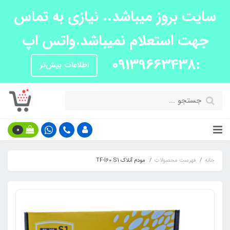
سایت بروز میباشد.. نیازی به تماس
جهت استعلام نمیباشد.واتس اپ
:09139663438
اطلاعات بیش‌تر
0
خانه
فهرست محصولات
مودم آنلاک TF-I60 S1