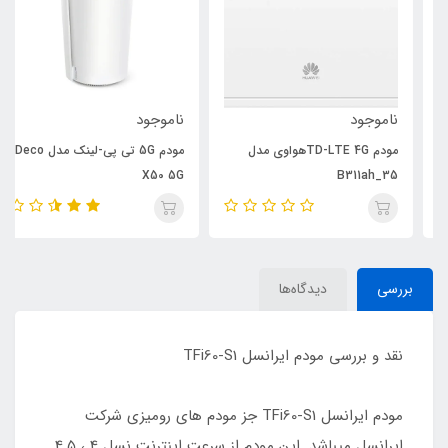
ناموجود
ناموجود
مودم TD-LTE 4Gهواوی مدل
مودم 5G تی پی-لینک مدل Deco
X50 5G
B311ah_35
بررسی
دیدگاه‌ها
نقد و بررسی مودم ایرانسل TFi60-S1
مودم ایرانسل TFi60-S1 جز مودم های رومیزی شرکت
ایرانسل میباشد. این مودم از سرعت اینترنت نسل 4 ، 4.5