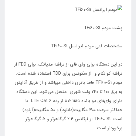
پشت مودم TFi60-S1
مشخصات فنی مودم ایرانسل TFi60-S1
در این دستگاه برای وای فای از تراشه‌ مدیاتک، برای FDD ار
تراشه کوالکام و از سکونس برای TDD استفاده شده است.
مودم TFi60-S1 فاقد باتری داخلی میباشد و از طریق آداپتور
به برق 100 تا 240 ولت شهری متصل می‌شود. این دستگاه
دارای وای‌فای دو بانده ۸۰۲.۱۱ac از رده LTE Cat 6 با
حداکثر سرعت 300 مگابیت(دانلود) و 50 مگابیت(آپلود)
است. TFi60-S1 از فرکانس 2.4 گیگاهرتز و 5 گیگاهرتز
برخوردار است.