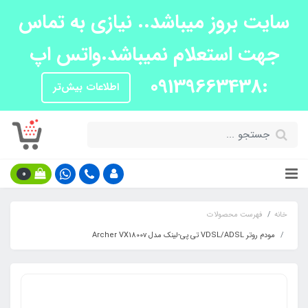
سایت بروز میباشد.. نیازی به تماس
جهت استعلام نمیباشد.واتس اپ
:09139663438
اطلاعات بیش‌تر
0
خانه
فهرست محصولات
مودم روتر VDSL/ADSL تی پی-لینک مدل Archer VX1800v