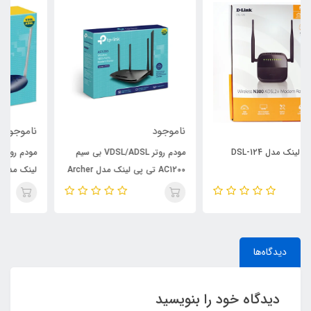
ناموجود
ناموجود
مودم روتر VDSL/ADSL بی سیم
مودم روتر VDSL/ADSL تی پی-
AC1200 تی پی لینک مدل Archer
لینک مدل TD-W9960
VR300.
دیدگاه‌ها
دیدگاه خود را بنویسید