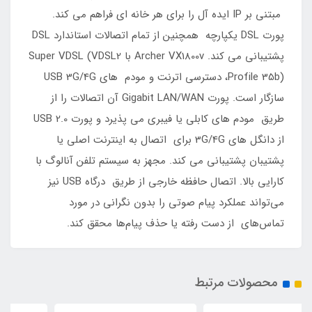
مبتنی بر IP ایده آل را برای هر خانه ای فراهم می کند.
پورت DSL یکپارچه همچنین از تمام اتصالات استاندارد DSL
پشتیبانی می کند. Archer VX1800v با Super VDSL (VDSL2
Profile 35b)، دسترسی اترنت و مودم های USB 3G/4G
سازگار است. پورت Gigabit LAN/WAN آن اتصالات را از
طریق مودم های کابلی یا فیبری می پذیرد و پورت USB 2.0
از دانگل های 3G/4G برای اتصال به اینترنت اصلی یا
پشتیبان پشتیبانی می کند. مجهز به سیستم تلفن آنالوگ با
کارایی بالا. اتصال حافظه خارجی از طریق درگاه USB نیز
می‌تواند عملکرد پیام صوتی را بدون نگرانی در مورد
تماس‌های از دست رفته یا حذف پیام‌ها محقق کند.
محصولات مرتبط