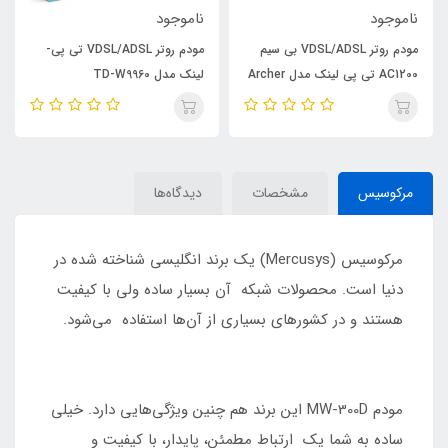
ناموجود
ناموجود
مودم روتر VDSL/ADSL بی سیم
مودم روتر VDSL/ADSL تی پی-
AC1200 تی پی لینک مدل Archer
لینک مدل TD-W9960
VR300.
مرکوسیس
مشخصات
دیدگاه‌ها
مرکوسیس (Mercusys) یک برند انگلیسی شناخته شده در
دنیا است. محصولات شبکه آن بسیار ساده ولی با کیفیت
هستند و در کشورهای بسیاری از آن‌ها استفاده می‌شود.
مودم MW-300D این برند هم چنین ویژگی‌هایی دارد. خیلی
ساده به شما یک ارتباط مطمئن، پایدار، با کیفیت و