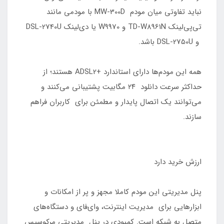
نباید تفاوتی میان مودم MW-300D با مودمی مانند
تی‌پی‌لینک TD-W8961N و W9970 یا دی‌لینک DSL-2740U
و DSL-2750U باشد.
همه این مودم‌ها دارای استاندارد +ADSL2 هستند؛ از
حداکثر سرعت دانلود ۲۴ مگابیت پشتیبانی می‌کنند و
می‌توانند یک اتصال پایدار و مطمئن برای کاربران فراهم
سازند.
ارزش خرید دارد
پنل مدیریتی این مودم کاملا مجهز و پر از امکانات و
ابزارهایی برای مدیریت اینترنت، وای‌فای و دستگاه‌های
متصل به شبکه است. کمبودی در پنل مدیریتی مرکوسیس