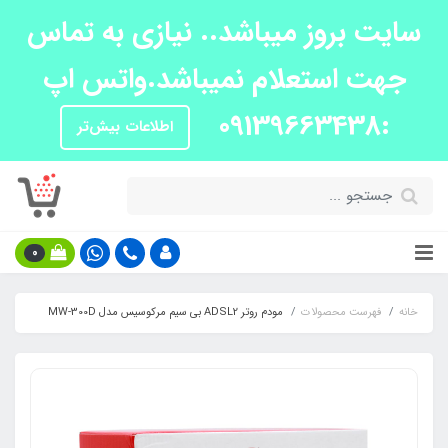
سایت بروز میباشد.. نیازی به تماس
جهت استعلام نمیباشد.واتس اپ
:09139663438
اطلاعات بیش‌تر
0
خانه
فهرست محصولات
مودم روتر ADSL2 بی‌ سیم مرکوسیس مدل MW-300D