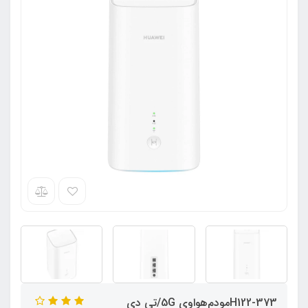
H122-373مودم‌هواوی 5G/تی دی