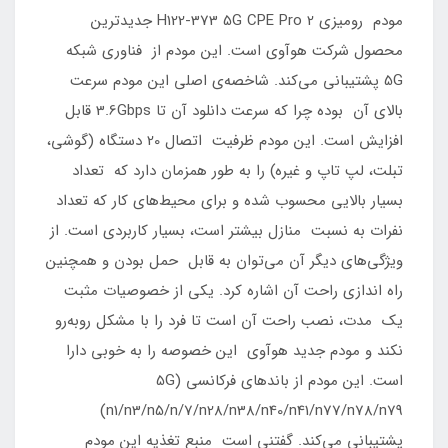
مودم رومیزی H122-373 5G CPE Pro 2 جدیدترین
محصول شرکت هوآوی است. این مودم از فناوری شبکه
5G پشتیبانی می‌کند. شاخصه‌ی اصلی این مودم سرعت
بالای آن بوده چرا که سرعت دانلود آن تا 3.6Gbps قابل
افزایش است. این مودم ظرفیت اتصال 20 دستگاه (گوشی،
تبلت، لپ تاپ و غیره) را به طور همزمان دارد که تعداد
بسیار بالایی محسوب شده و برای محیط‌های کار که تعداد
نفرات به نسبت منازل بیشتر است، بسیار کاربردی است. از
ویژگی‌های دیگر آن می‌توان به قابل حمل بودن و همچنین
راه اندازی راحت آن اشاره کرد. یکی از خصوصیات مثبت
یک مدت، نصب راحت آن است تا فرد را با مشکل روبه‌رو
نکند و مودم جدید هوآوی این خصوصه را به خوبی دارا
است. این مودم از باندهای فرکانسی (5G
(n1/n3/n5/n/7/n28/n38/n40/n41/n77/n78/n79
پشتیبانی می‌‌کند. گفتنی است منبع تغذیه این مودم