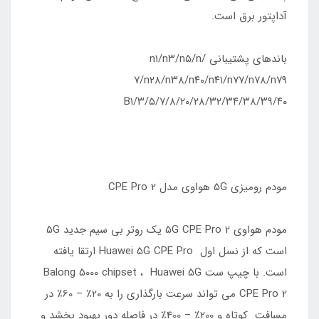
آداپتور برق است.
باندهای پشتیبانی n۱/n۳/n۵/n/
۷/n۲۸/n۳۸/n۴۰/n۴۱/n۷۷/n۷۸/n۷۹
B۱/۳/۵/۷/۸/۲۰/۲۸/۳۲/۳۴/۳۸/۳۹/۴۰
مودم رومیزی 5G هواوی مدل 2 CPE Pro
مودم هواوی 5G CPE Pro 2 یک روتر بی سیم جدید 5G
است که از نسل اول Huawei 5G CPE Pro ارتقا یافته
است. با چیپ ست Balong 5000 chipset ، Huawei 5G
CPE Pro 2 می تواند سرعت بارگذاری را به 20٪ – 60٪ در
مسافت کوتاه و 200٪ – 400٪ در فاصله دور بهبود بخشد و