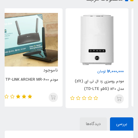
ناموجود
16,000,000
تومان
مودم TP-LINK ARCHER MR-600
مودم رومیزی زد ال تی ای (zlt)
مدل x20 (5Gو TD-LTE)
بررسی
دیدگاه‌ها