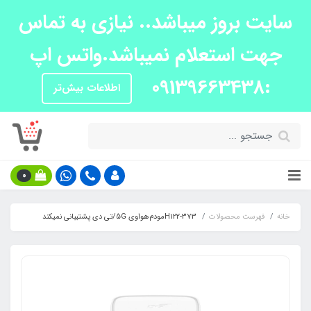
سایت بروز میباشد.. نیازی به تماس
جهت استعلام نمیباشد.واتس اپ
:09139663438
اطلاعات بیش‌تر
0
خانه
فهرست محصولات
H122-373مودم‌هواوی 5G/تی دی پشتیبانی نمیکند