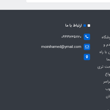
ارتباط با ما
09999235720
شگاه
دم و
moinihamed@ymail.com
با راه
ما
احت تری
واع
راسر
وب
ان