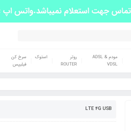
س جهت استعلام نمیباشد.واتس اپ :09139663438
مودم ADSL &
روتر
استوک
سرخ کن
VDSL
ROUTER
فیلیپس
LTE 4G USB