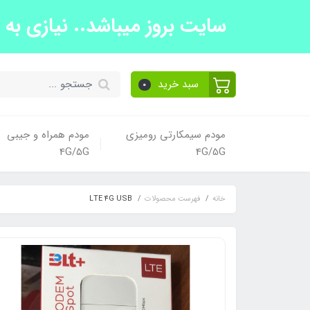
سایت بروز میباشد.. نیازی به تما
سبد خرید
0
مودم سیمکارتی رومیزی
مودم همراه و جیبی
4G/5G
4G/5G
خانه
فهرست محصولات
LTE 4G USB