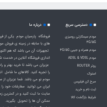
دسترسی سریع
درباره ما
فروشگاه پارسیان مودم یکی از فرو
مودم سیمکارتی رومیزی
4G/5G
های با سابقه در زمینه ی فروش مو
مودم همراه و جیبی 4G/5G
تجهیزات آن می باشد که هم اکنون 
اندازی فروشگاه آنلاین در خدمت ش
مودم ADSL & VDSL
عزیزان می باشد تا خرید بهتر و ر
روتر ROUTER
را تجربه کنید. کالاهای ما شامل ان
استوک
مودم نو می باشد. شما عزیزان از س
سرخ کن فیلیپس
ایران می توانید سفارشات خود را 
ثبت نام و خرید
سایت ما ثبت کنید و در کمترین زم
شرایط بازگشت کالا
ممکن آن ها را تحویل بگیرید.