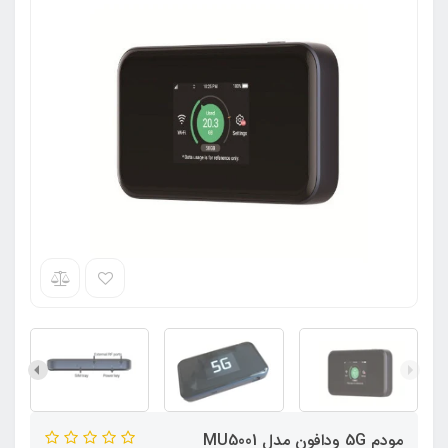
مودم 5G ودافون مدل MU5001