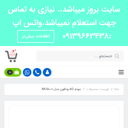
سایت بروز میباشد.. نیازی به تماس
جهت استعلام نمیباشد.واتس اپ
:09139663438
اطلاعات بیش‌تر
0
خانه
فهرست محصولات
مودم 5G ودافون مدل MU5001