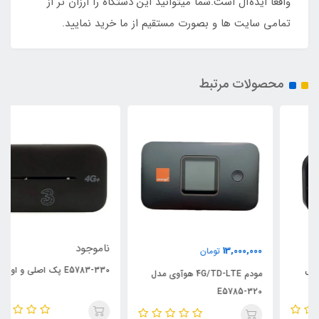
واقعاً ایده‌آل است.شما میتوانید این دستگاه را ارزان تر از
تمامی سایت ها و بصورت مستقیم از ما خرید نمایید.
محصولات مرتبط
ناموجود
13,000,000
تومان
E5783-330 پک اصلی و اورجینال
مودم 4G/TD-LTE هوآوی مدل
E5785-320