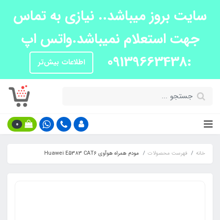
سایت بروز میباشد.. نیازی به تماس
جهت استعلام نمیباشد.واتس اپ
:09139663438
اطلاعات بیش‌تر
0
خانه
فهرست محصولات
مودم همراه هوآوی Huawei E5383 CAT6