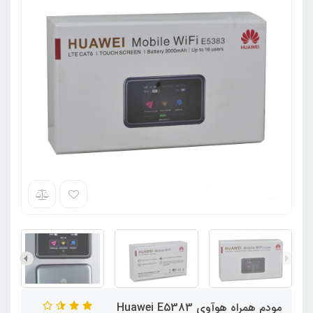
مودم همراه هوآوی Huawei E5383