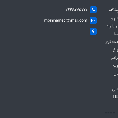
09999235720
شگاه
دم و
moinihamed@ymail.com
با راه
ما
احت تری
واع
راسر
وب
ان
های
HU
اعات تماس: صبح ها: 8 الی 13 -------