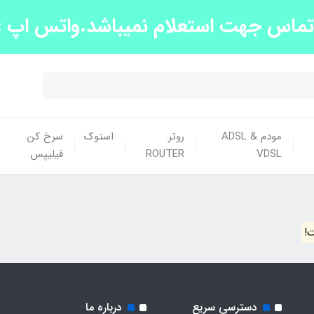
س جهت استعلام نمیباشد.واتس اپ :09139663438
مودم ADSL &
روتر
استوک
سرخ کن
VDSL
ROUTER
فیلیپس
!
دسترسی سریع
درباره ما